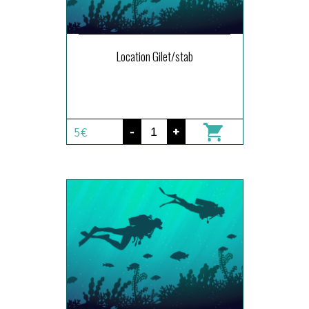
Location Gilet/stab
-
+
5€