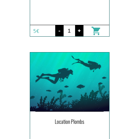
-
+
5€
Location Plombs