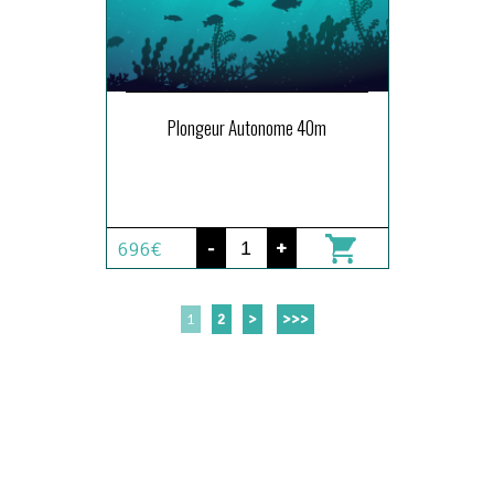
Plongeur Autonome 40m
-
+
696€
X
1
2
>
>>>