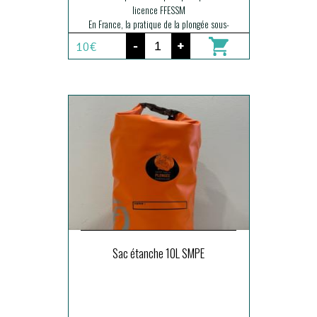
licence FFESSM
En France, la pratique de la plongée sous-
marine en structure encadrée est
-
+
10€
obligatoirement couverte par une assurance
adaptée.
Pour les non-licenciés souhaitant pratiquer
en exploration — non requi
Sac étanche 10L SMPE