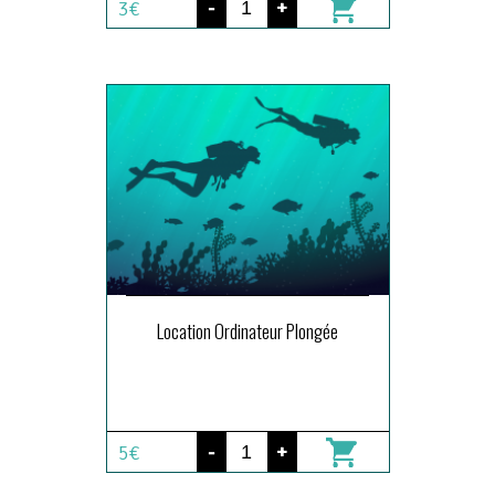
-
+
3€
Location Ordinateur Plongée
-
+
5€