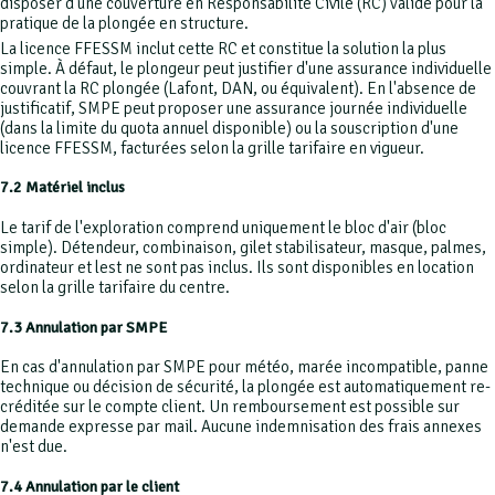
disposer d'une couverture en Responsabilité Civile (RC) valide pour la
pratique de la plongée en structure.
La licence FFESSM inclut cette RC et constitue la solution la plus
simple. À défaut, le plongeur peut justifier d'une assurance individuelle
couvrant la RC plongée (Lafont, DAN, ou équivalent). En l'absence de
justificatif, SMPE peut proposer une assurance journée individuelle
(dans la limite du quota annuel disponible) ou la souscription d'une
licence FFESSM, facturées selon la grille tarifaire en vigueur.
7.2 Matériel inclus
Le tarif de l'exploration comprend uniquement le bloc d'air (bloc
simple). Détendeur, combinaison, gilet stabilisateur, masque, palmes,
ordinateur et lest ne sont pas inclus. Ils sont disponibles en location
selon la grille tarifaire du centre.
7.3 Annulation par SMPE
En cas d'annulation par SMPE pour météo, marée incompatible, panne
technique ou décision de sécurité, la plongée est automatiquement re-
créditée sur le compte client. Un remboursement est possible sur
demande expresse par mail. Aucune indemnisation des frais annexes
n'est due.
7.4 Annulation par le client