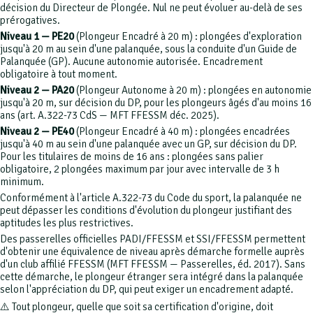
décision du Directeur de Plongée. Nul ne peut évoluer au-delà de ses
prérogatives.
Niveau 1 — PE20
(Plongeur Encadré à 20 m) : plongées d'exploration
jusqu'à 20 m au sein d'une palanquée, sous la conduite d'un Guide de
Palanquée (GP). Aucune autonomie autorisée. Encadrement
obligatoire à tout moment.
Niveau 2 — PA20
(Plongeur Autonome à 20 m) : plongées en autonomie
jusqu'à 20 m, sur décision du DP, pour les plongeurs âgés d'au moins 16
ans (art. A.322-73 CdS — MFT FFESSM déc. 2025).
Niveau 2 — PE40
(Plongeur Encadré à 40 m) : plongées encadrées
jusqu'à 40 m au sein d'une palanquée avec un GP, sur décision du DP.
Pour les titulaires de moins de 16 ans : plongées sans palier
obligatoire, 2 plongées maximum par jour avec intervalle de 3 h
minimum.
Conformément à l'article A.322-73 du Code du sport, la palanquée ne
peut dépasser les conditions d'évolution du plongeur justifiant des
aptitudes les plus restrictives.
Des passerelles officielles PADI/FFESSM et SSI/FFESSM permettent
d'obtenir une équivalence de niveau après démarche formelle auprès
d'un club affilié FFESSM (MFT FFESSM — Passerelles, éd. 2017). Sans
cette démarche, le plongeur étranger sera intégré dans la palanquée
selon l'appréciation du DP, qui peut exiger un encadrement adapté.
⚠️ Tout plongeur, quelle que soit sa certification d'origine, doit