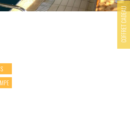
COFFRET CADEAU
NS
SMPE
X